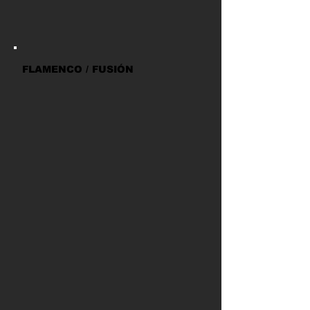
FLAMENCO / FUSIÓN
EL SUSO
NEREA BENITO
Flamenco
Flamenco
/
/
Reggaeton
Pop
/
Reggaeton
PEDRO EL FLAMENKITO
COCO JR
Flamenco
Flamenco
/
/
Reggaeton
Reggaeton