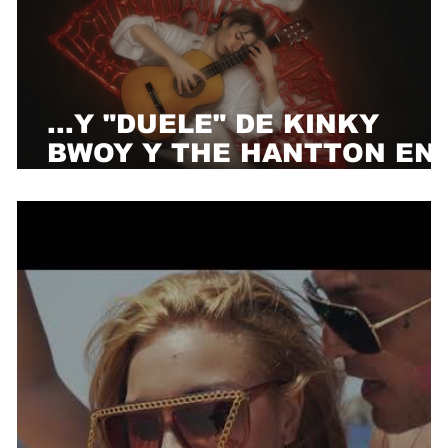
...Y "DUELE" DE KINKY
BWOY Y THE HANTTON EN
"NUEVAS VOCES DEL
FLAMENCO"