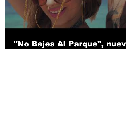
"No Bajes Al Parque", nuevo
videoclip de KINKY BWOY