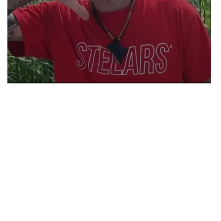
¡ LO HA VUELTO A HACER !