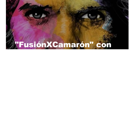
"FusiónXCamarón" con
Kinky Bwoy, Kiko Veneno, ..