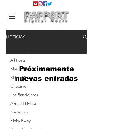
NOTICIAS
Mawe Márquez
All Posts
Próximamente
Matasvandals
nuevas entradas
KLibre50
Chocano
Explora otras categorías en
Los Bandoleros
este blog o vuelve más tarde.
Azrael El Mata
Nerviozzo
¡Suscríbete para recibir las últimas
Kinky Bwoy
novedades!