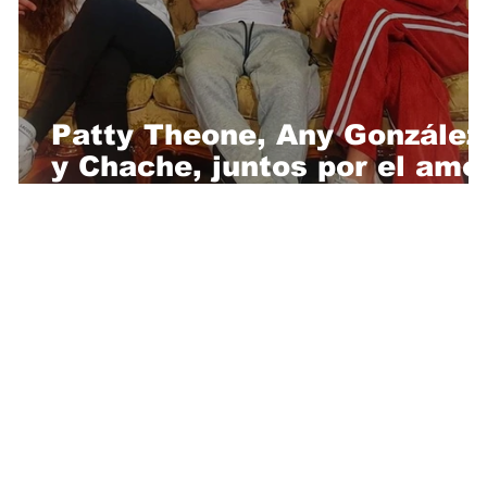
Patty Theone, Any González
y Chache, juntos por el amo
de "La Niña"