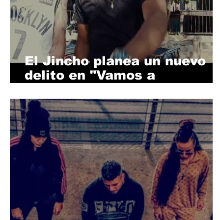
El Jincho planea un nuevo
delito en "Vamos a
estudiar", con Chris Capell