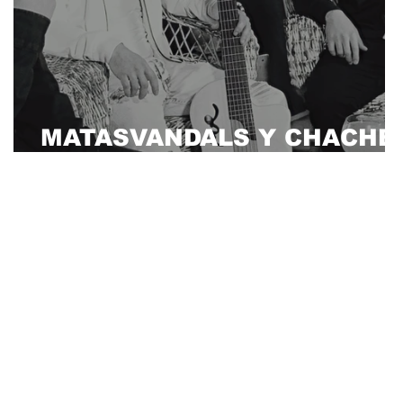
r
MATASVANDALS Y CHACHE
(ALDESKUIDO) "REGALO"