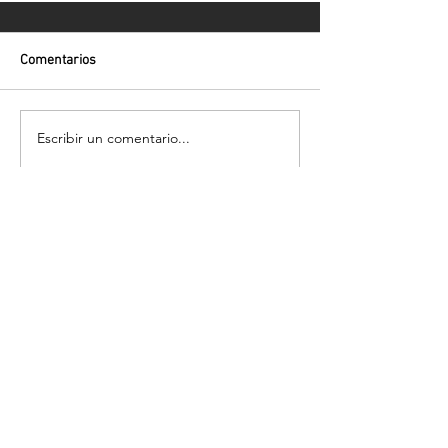
Comentarios
Escribir un comentario...
Volver
¡Suscríbete para recibir las últimas
novedades!
Enviar