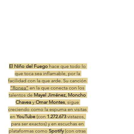
El Niño del Fuego 
hace que todo lo 
que toca sea inflamable, por la 
facilidad con la que arde. Su canción 
“Ronea”
 en la que conecta con los 
talentos de 
Mayel Jiménez, Moncho 
Chavea 
y 
Omar Montes
, sigue 
creciendo como la espuma en visitas 
en 
YouTube 
(con 
1.272.673 
vistazos, 
para ser exactos) y en escuchas en 
plataformas como 
Spotify 
(con otras 