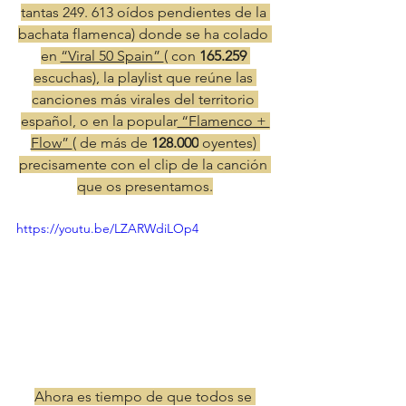
tantas 249. 613 oídos pendientes de la 
bachata flamenca) donde se ha colado 
en 
“Viral 50 Spain” 
( con 
165.259 
escuchas), la playlist que reúne las 
canciones más virales del territorio 
español, o en la popular
 “Flamenco + 
Flow” 
( de más de 
128.000
 oyentes) 
precisamente con el clip de la canción 
que os presentamos.
https://youtu.be/LZARWdiLOp4
Ahora es tiempo de que todos se 