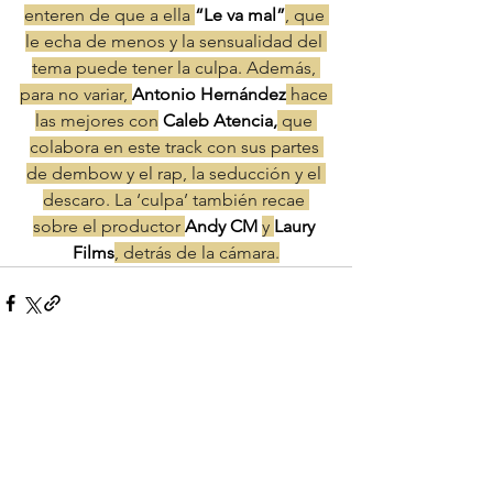
enteren de que a ella 
“Le va mal”
, que 
le echa de menos y la sensualidad del 
tema puede tener la culpa. Además, 
para no variar, 
Antonio Hernández
 hace 
las mejores con
 Caleb Atencia,
 que 
colabora en este track con sus partes 
de dembow y el rap, la seducción y el 
descaro. La ‘culpa’ también recae 
sobre el productor 
Andy CM 
y 
Laury 
Films
, detrás de la cámara.
Comentarios