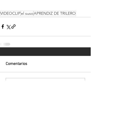
VIDEOCLIP
el suso
APRENDIZ DE TRILERO
Comentarios
Escribir un comentario...
Volver
¡Suscríbete para recibir las últimas