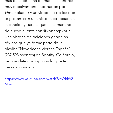
más bailable llena de matices sonoros 
muy efectivamente aportados por 
@markokatier
 y un videoclip de los que 
te gustan, con una historia conectada a 
la canción y para la que el salmantino 
de nuevo cuenta con 
@konerapkour
 .
Una historia de traiciones y espejos 
tóxicos que ya forma parte de la 
playlist “Novedades Viernes España” 
(237.598 oyentes) de Spotify. Celébralo, 
pero ándate con ojo con lo que te 
llevas al corazón...
https://www.youtube.com/watch?v=VshhV2-
MIsw