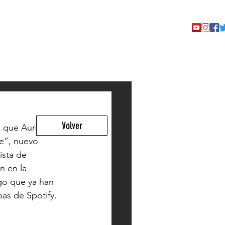
TACTO
Volver
 que Aurelio 
e”, nuevo 
ista de 
n en la 
go que ya han 
as de Spotify. 