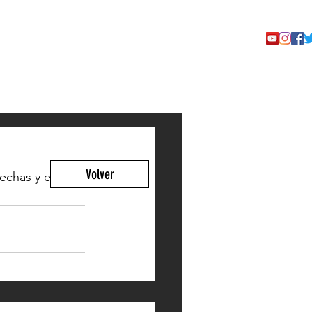
TACTO
Volver
echas y entran 