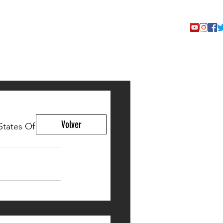
TACTO
Volver
States Of 