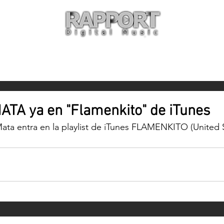
O
ARTISTAS
TIENDA
CON
TA ya en "Flamenkito" de iTunes
Mata entra en la playlist de iTunes FLAMENKITO (United 