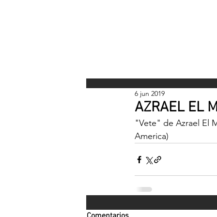
INICI
6 jun 2019
AZRAEL EL MA
"Vete" de Azrael El 
America)
Comentarios