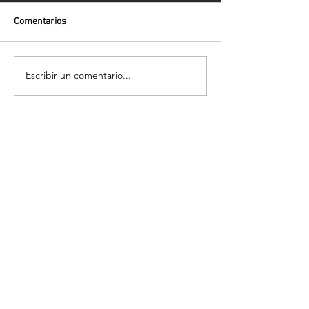
Comentarios
Escribir un comentario...
Volver
¡Suscríbete para recibir las últimas
novedades!
Enviar