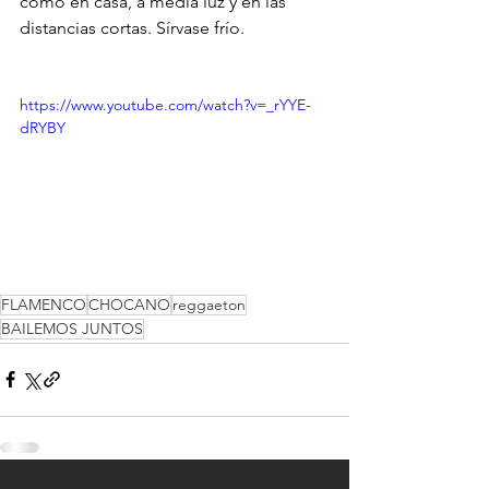
como en casa, a media luz y en las 
distancias cortas. Sírvase frío.
https://www.youtube.com/watch?v=_rYYE-
dRYBY
FLAMENCO
CHOCANO
reggaeton
BAILEMOS JUNTOS