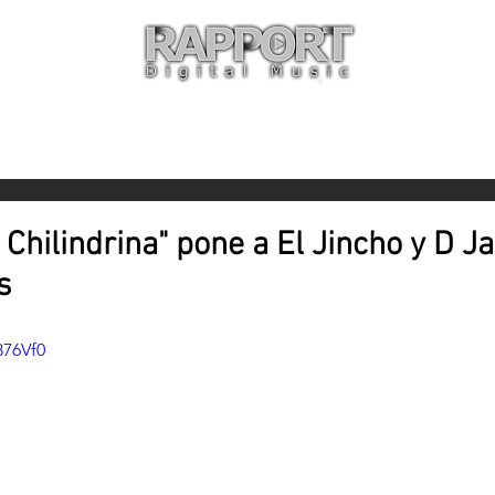
O
ARTISTAS
TIENDA
CON
 Chilindrina" pone a El Jincho y D 
s
876Vf0