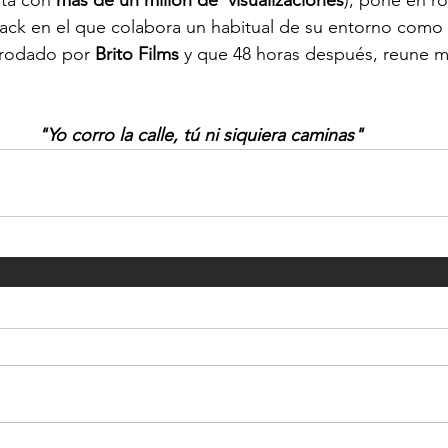
ta con 
más de un millón de  visualizaciones
), pone en ro
rack en el que colabora un habitual de su entorno como
rodado por 
Brito Films 
y que 48 horas después, reune m
"Yo corro la calle, tú ni siquiera caminas"