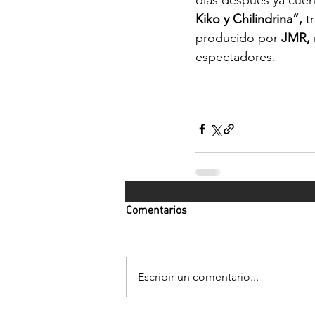
días después ya cuen
Kiko y Chilindrina”,
 t
producido por 
JMR, 
espectadores.
Comentarios
Escribir un comentario...