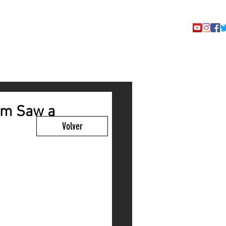
TACTO
Jam Saw a
Volver