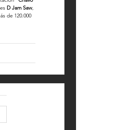
tación 
“Chavo 
 es
 D Jam Saw
, 
ás de 120.000 