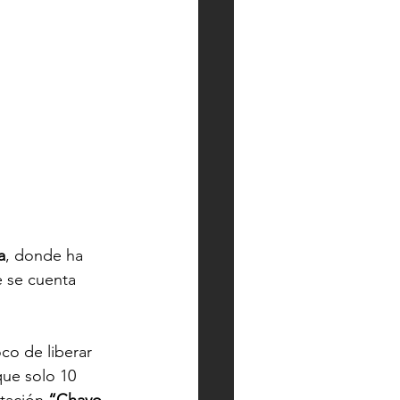
a
, donde ha 
e se cuenta 
oco de liberar 
que solo 10 