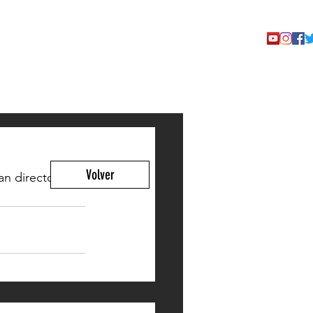
TACTO
Volver
 directos a 