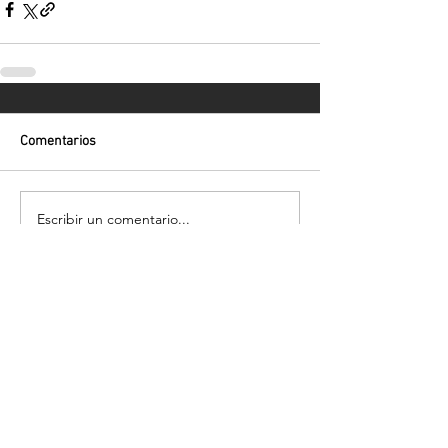
Comentarios
Escribir un comentario...
Volver
¡Suscríbete para recibir las últimas
novedades!