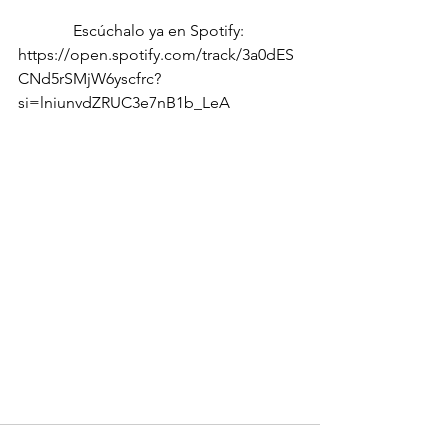
Escúchalo ya en Spotify: 
https://open.spotify.com/track/3a0dES
CNd5rSMjW6yscfrc?
si=lniunvdZRUC3e7nB1b_LeA