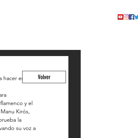
TACTO
Volver
a hacer en 
ara 
flamenco y el 
 Manu Kirós, 
prueba la 
evando su voz a 