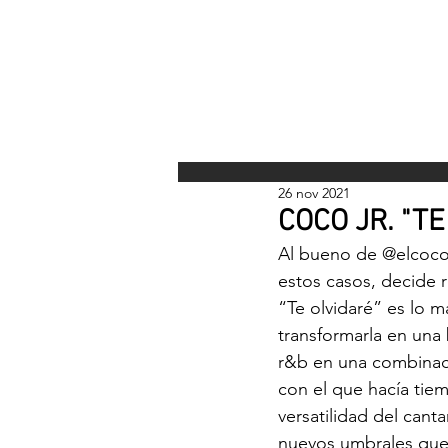
INICI
26 nov 2021
COCO JR. "TE
Al bueno de 
@elcoco
estos casos, decide 
“Te olvidaré” es lo 
transformarla en una
r&b en una combinaci
con el que hacía tie
versatilidad del cant
nuevos umbrales que 