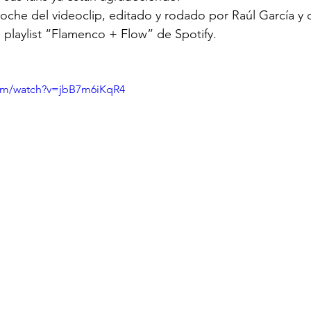
roche del videoclip, editado y rodado por Raúl García y 
a playlist “Flamenco + Flow” de Spotify.
com/watch?v=jbB7m6iKqR4