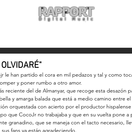
O
ARTISTAS
TIENDA
CON
 OLVIDARÉ"
jr
 le han partido el cora en mil pedazos y tal y como toc
romper y poner rumbo a otro amor.
más reciente del de Almanyar, que recoge esta desazón p
 bella y amarga balada que está a medio camino entre el 
ón orquestada con acierto por el productor hispalense
mpo que CocoJr no trabajaba y que en su vuelta pone a 
ante granadino, que se maneja con el tacto necesario, ll
sus fans ya están agradeciendo.