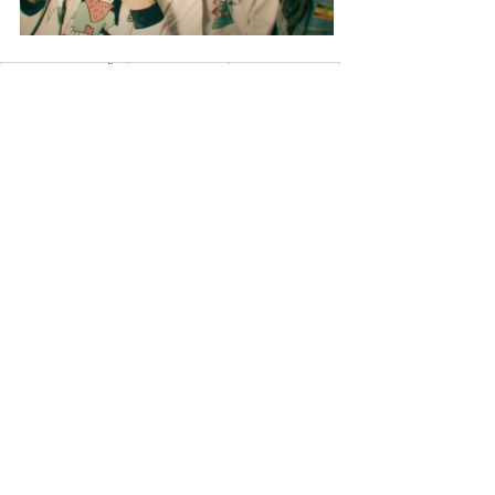
REGGAE ESPAÑA
PURE NEGGA
CHUSTERFIELD
REGGAE ESPAÑOL
KING MAGNETO
rastachai
cypher vol. 3
green valley
killah man
Volver
¡Suscríbete para recibir las últimas
novedades!
Enviar