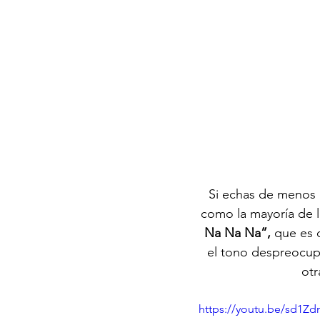
Si echas de menos e
como la mayoría de l
Na Na Na”,
 que es 
el tono despreocupa
otr
https://youtu.be/sd1