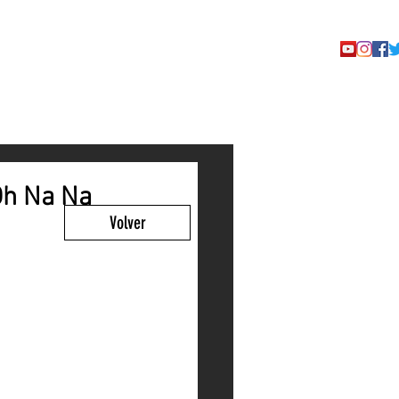
TACTO
"Oh Na Na
Volver