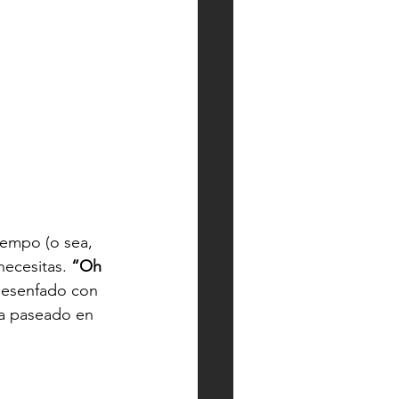
iempo (o sea, 
necesitas. 
“Oh 
 desenfado con 
ha paseado en 