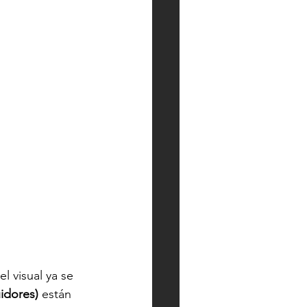
l visual ya se 
idores)
 están 