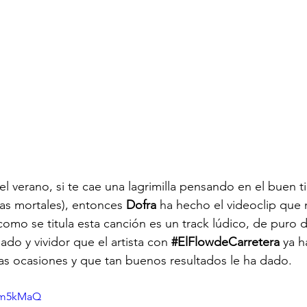
l verano, si te cae una lagrimilla pensando en el buen t
as mortales), entonces 
Dofra
 ha hecho el videoclip que 
como se titula esta canción es un track lúdico, de puro
do y vividor que el artista con 
#ElFlowdeCarretera
 ya 
as ocasiones y que tan buenos resultados le ha dado.
Zdm5kMaQ