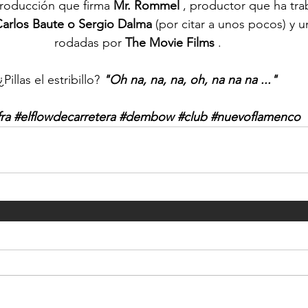
roducción que firma 
Mr. Rommel
 , productor que ha tra
arlos Baute o Sergio Dalma
 (por citar a unos pocos) y 
rodadas por 
The Movie Films
 .
¿Pillas el estribillo? 
"Oh na, na, na, oh, na na na ..."
ra
#elflowdecarretera
#dembow
#club
#nuevoflamenco