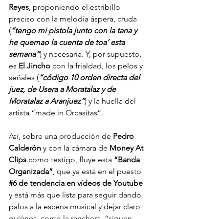
Reyes
, proponiendo el estribillo 
preciso con la melodía áspera, cruda 
(
“tengo mi pistola junto con la tana y 
he quemao la cuenta de toa’ esta 
semana”
) y necesaria. Y, por supuesto, 
es 
El Jincho
 con la frialdad, los pelos y 
señales (
“código 10 orden directa del 
juez, de Usera a Moratalaz y de 
Moratalaz a Aranjuez”
) y la huella del 
artista “made in Orcasitas”.
Así, sobre una producción de 
Pedro 
Calderón
 y con la cámara de 
Money At 
Clips
 como testigo, fluye esta 
“Banda 
Organizada”
, que ya está en el puesto 
#6
 de tendencia en vídeos de Youtube 
y está más que lista para seguir dando 
palos a la escena musical y dejar claro 
quiénes, como la ranchera, “siguen 