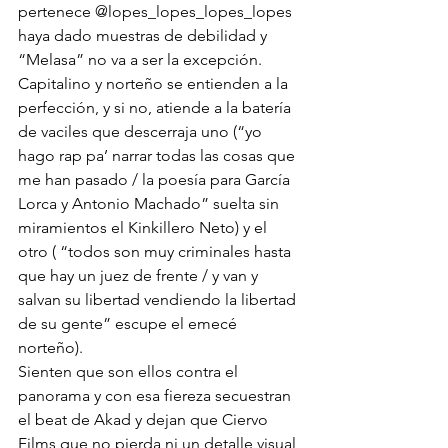
pertenece 
@lopes_lopes_lopes_lopes
haya dado muestras de debilidad y 
“Melasa” no va a ser la excepción.
Capitalino y norteño se entienden a la 
perfección, y si no, atiende a la batería 
de vaciles que descerraja uno (“yo 
hago rap pa’ narrar todas las cosas que 
me han pasado / la poesía para García 
Lorca y Antonio Machado” suelta sin 
miramientos el Kinkillero Neto) y el 
otro ( “todos son muy criminales hasta 
que hay un juez de frente / y van y 
salvan su libertad vendiendo la libertad 
de su gente” escupe el emecé 
norteño).
Sienten que son ellos contra el 
panorama y con esa fiereza secuestran 
el beat de Akad y dejan que Ciervo 
Films que no pierda ni un detalle visual 