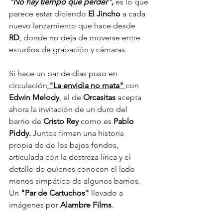
"No hay tiempo que perder",
 es lo que 
parece estar diciendo 
El Jincho
 a cada 
nuevo lanzamiento que hace desde 
RD
, donde no deja de moverse entre 
estudios de grabación y cámaras.
Si hace un par de días puso en 
circulación
 "La envidia no mata" 
con 
Edwin Melody
, el de 
Orcasitas
 acepta 
ahora la invitación de un duro del 
barrio de 
Cristo Rey 
como es 
Pablo 
Piddy.
 Juntos firman una historia 
propia de de los bajos fondos, 
articulada con la destreza lírica y el 
detalle de quienes conocen el lado 
menos simpático de algunos barrios. 
Un 
"Par de Cartuchos" 
llevado a 
imágenes por 
Alambre Films
.