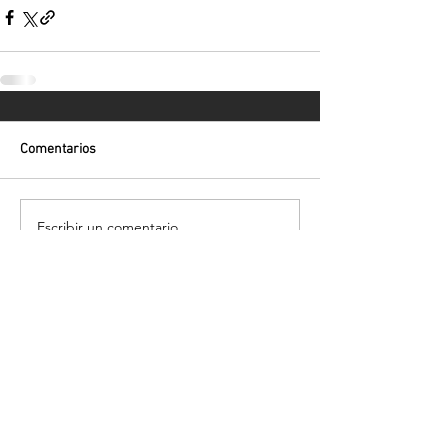
Comentarios
Escribir un comentario...
Volver
¡Suscríbete para recibir las últimas
novedades!