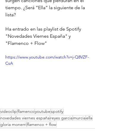
surgen canciones que perduran en el 
tiempo. ¿Será “Ella” la siguiente de la 
lista?
Ha entrado en las playlist de Spotify 
"Novedades Viernes España" y 
"Flamenco + Flow"
https://www.youtube.com/watch?v=j-Q8VZF-
CsA
videoclip
flamenco
youtube
spotify
novedades viernes españa
reyes garcia
murcia
ella
gloria monerri
flamenco + flow