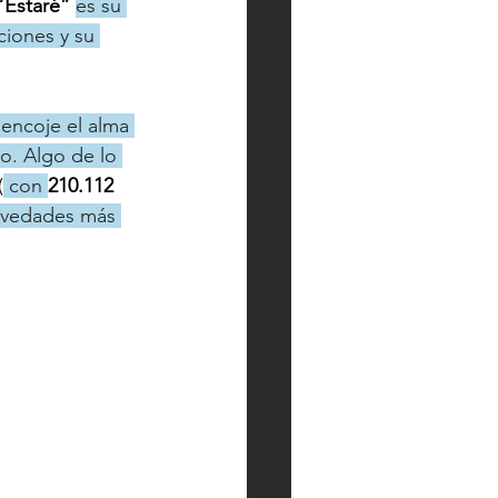
“Estaré” 
es su 
ciones y su 
 encoje el alma 
o. Algo de lo 
(
 con 
210.112 
ovedades más 