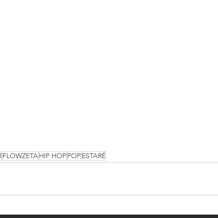
l
FLOWZETA
HIP HOP
POP
ESTARÉ