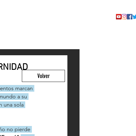
TACTO
RNIDAD
Volver
ientos marcan 
 mundo a su 
n una sola 
eño no pierde 