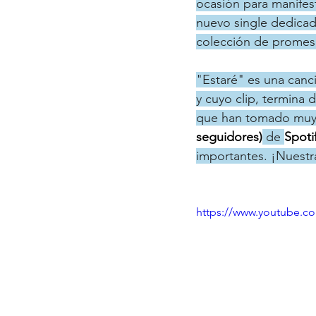
ocasión para manifest
nuevo single dedicado
colección de promesa
"Estaré" es una canci
y cuyo clip, termina 
que han tomado muy b
seguidores)
 de 
Spoti
importantes. ¡Nuest
https://www.youtube.c