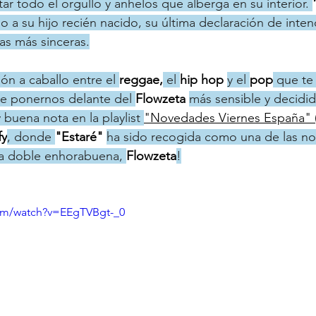
ar todo el orgullo y anhelos que alberga en su interior. 
 a su hijo recién nacido, su última declaración de inten
s más sinceras.
ón a caballo entre el 
reggae,
 el 
hip hop 
y el 
pop
 que te
de ponernos delante del 
Flowzeta 
más sensible y decidid
uena nota en la playlist 
"Novedades Viernes España" 
fy
, donde 
"Estaré" 
ha sido recogida como una de las n
ra doble enhorabuena, 
Flowzeta
!
om/watch?v=EEgTVBgt-_0