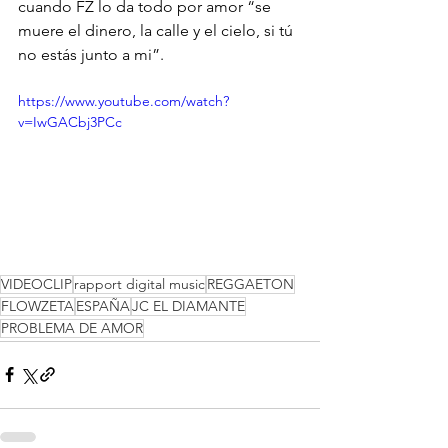
cuando FZ lo da todo por amor “se 
muere el dinero, la calle y el cielo, si tú 
no estás junto a mi”.
https://www.youtube.com/watch?
v=IwGACbj3PCc
VIDEOCLIP
rapport digital music
REGGAETON
FLOWZETA
ESPAÑA
JC EL DIAMANTE
PROBLEMA DE AMOR