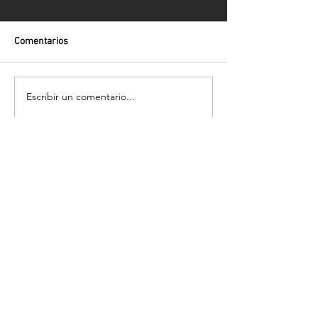
Comentarios
Escribir un comentario...
Volver
¡Suscríbete para recibir las últimas
novedades!
Enviar