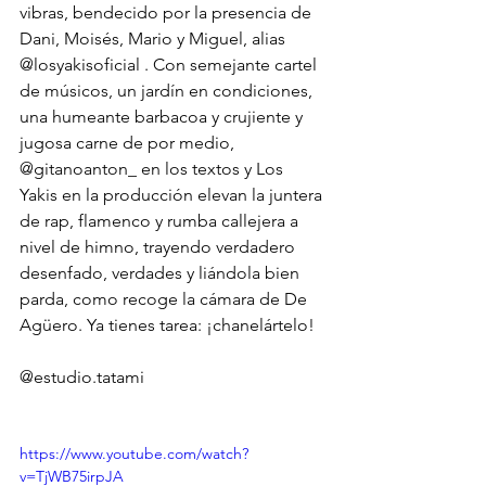
vibras, bendecido por la presencia de 
Dani, Moisés, Mario y Miguel, alias 
@losyakisoficial
 . Con semejante cartel 
de músicos, un jardín en condiciones, 
una humeante barbacoa y crujiente y 
jugosa carne de por medio, 
@gitanoanton_
 en los textos y Los 
Yakis en la producción elevan la juntera 
de rap, flamenco y rumba callejera a 
nivel de himno, trayendo verdadero 
desenfado, verdades y liándola bien 
parda, como recoge la cámara de De 
Agüero. Ya tienes tarea: ¡chanelártelo!
@estudio.tatami
https://www.youtube.com/watch?
v=TjWB75irpJA