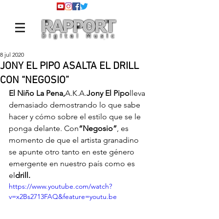
8 jul 2020
JONY EL PIPO ASALTA EL DRILL
CON “NEGOSIO”
El Niño La Pena,
A.K.A.
Jony El Pipo
lleva 
demasiado demostrando lo que sabe 
hacer y cómo sobre el estilo que se le 
ponga delante. Con
“Negosio”
, es 
momento de que el artista granadino 
se apunte otro tanto en este género 
emergente en nuestro país como es 
el
drill.
https://www.youtube.com/watch?
v=x2Bs2713FAQ&feature=youtu.be