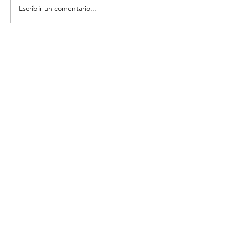
Escribir un comentario...
Volver
¡Suscríbete para recibir las últimas
novedades!
Enviar