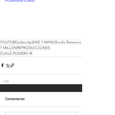
v=uWAM5hYDWwI
YOUTUBE
videoclip
KIKE Y MANU
fondo flamenco
1 MILLÓN
REPRODUCCIONES
OJALÁ PUDIERA IR
Comentarios