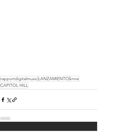
rapportdigitalmusic
LANZAMIENTO
knne
CAPITOL HILL