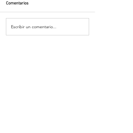
Comentarios
Escribir un comentario...
Volver
¡Suscríbete para recibir las últimas
novedades!
Enviar