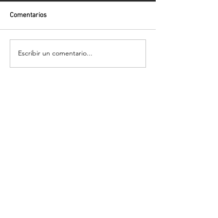
Comentarios
Escribir un comentario...
Volver
¡Suscríbete para recibir las últimas
novedades!
Enviar