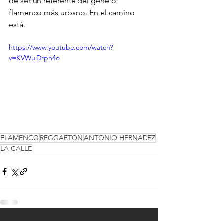
de ser un referente del género 
flamenco más urbano. En el camino 
está.
https://www.youtube.com/watch?
v=KVWuiDrph4o
FLAMENCO
REGGAETON
ANTONIO HERNADEZ
LA CALLE