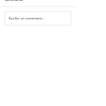
Escribir un comentario...
Volver
¡Suscríbete para recibir las últimas
novedades!
Enviar