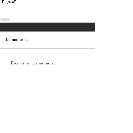
Comentarios
Escribir un comentario...
Volver
¡Suscríbete para recibir las últimas
novedades!
Enviar