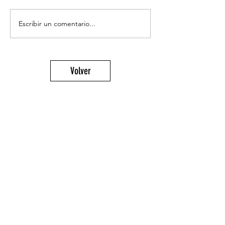
Escribir un comentario...
Volver
¡Suscríbete para recibir las últimas
novedades!
Enviar