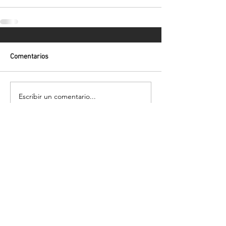
Comentarios
Escribir un comentario...
Volver
¡Suscríbete para recibir las últimas
novedades!
Enviar