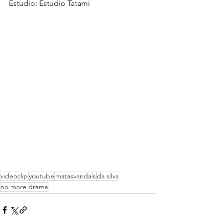
Estudio: Estudio Tatami
videoclip
youtube
matasvandals
da silva
no more drama