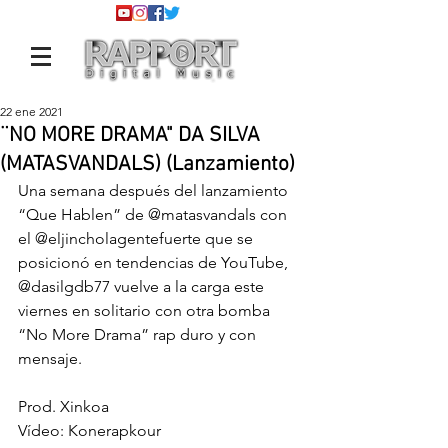
22 ene 2021
¨NO MORE DRAMA" DA SILVA
(MATASVANDALS) (Lanzamiento)
Una semana después del lanzamiento 
“Que Hablen” de 
@matasvandals
 con 
el 
@eljincholagentefuerte
 que se 
posicionó en tendencias de YouTube, 
@dasilgdb77
 vuelve a la carga este 
viernes en solitario con otra bomba 
“No More Drama” rap duro y con 
mensaje.
Prod. Xinkoa
Vídeo: Konerapkour