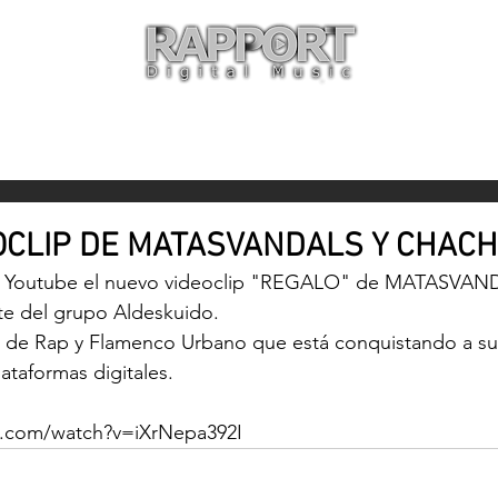
O
ARTISTAS
TIENDA
CON
OCLIP DE MATASVANDALS Y CHAC
en Youtube el nuevo videoclip "REGALO" de MATASVAND
del grupo Aldeskuido.
a de Rap y Flamenco Urbano que está conquistando a su
lataformas digitales.
e.com/watch?v=iXrNepa392I