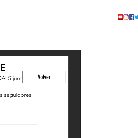
TACTO
HE
Volver
ALS junto a 
s seguidores 