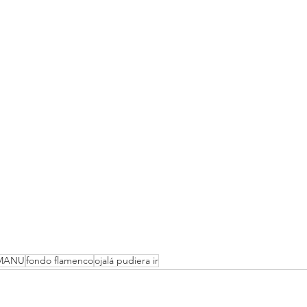
 MANU
fondo flamenco
ojalá pudiera ir