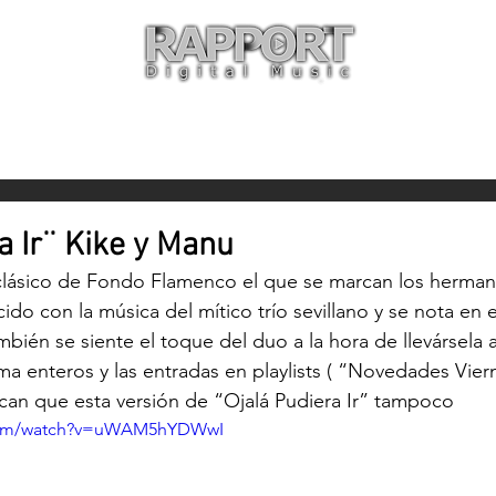
O
ARTISTAS
TIENDA
CON
a Ir¨ Kike y Manu
 clásico de Fondo Flamenco el que se marcan los herman
do con la música del mítico trío sevillano y se nota en e
bién se siente el toque del duo a la hora de llevársela a
ma enteros y las entradas en playlists ( “Novedades Vier
ican que esta versión de “Ojalá Pudiera Ir” tampoco 
.com/watch?v=uWAM5hYDWwI