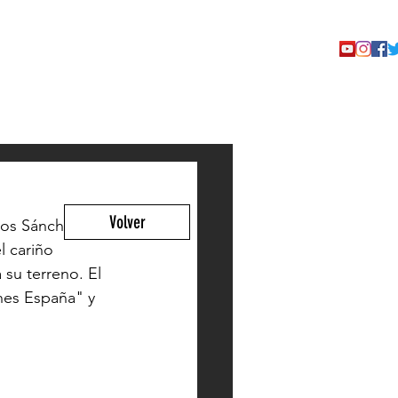
TACTO
Volver
os Sánchez. 
l cariño 
 su terreno. El 
nes España" y 