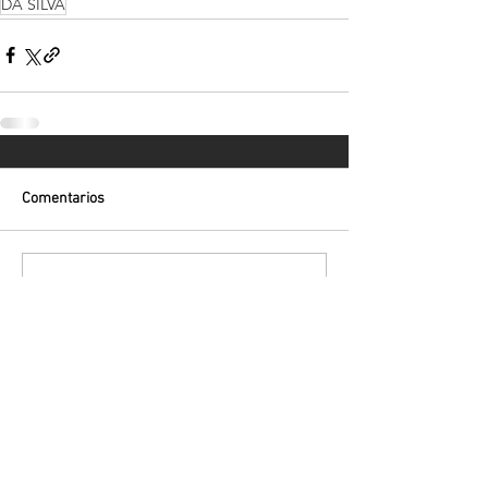
DA SILVA
Comentarios
Escribir un comentario...
Volver
¡Suscríbete para recibir las últimas
novedades!