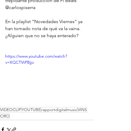
trepidante producción de Pi Beats 
@carlospiserra
En la playlist “Novedades Viernes” ya 
han tomado nota de qué va la vaina. 
¿Alguien que no se haya enterado?
https://www.youtube.com/watch?
v=XQCTVtPBjjo
VIDEOCLIP
YOUTUBE
rapportdigitalmusic
VINS
ORO