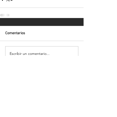
Comentarios
Escribir un comentario...
Volver
¡Suscríbete para recibir las últimas
novedades!
Enviar