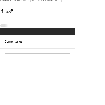
Comentarios
Escribir un comentario...
Volver
¡Suscríbete para recibir las últimas
novedades!