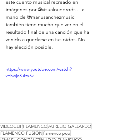
este cuento musical recreado en 
imágenes por 
@visualnueprods
 . La 
mano de 
@manusanchezmusic
también tiene mucho que ver en el 
resultado final de una canción que ha 
venido a quedarse en tus oídos. No 
hay elección posible.
https://www.youtube.com/watch?
v=hwje3uIzx5k
VIDEOCLIP
FLAMENCO
AURELIO GALLARDO
FLAMENCO FUSIÓN
flamenco pop
ISMAEL GONZÁLEZ
NUEVO FLAMENCO