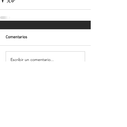
Comentarios
Escribir un comentario...
Volver
¡Suscríbete para recibir las últimas
novedades!
Enviar