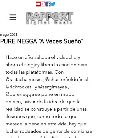
6 ago 2021
PURE NEGGA “A Veces Sueño”
Hace un año saltaba el videoclip y 
ahora el singjay libera la canción para 
todas las plataformas. Con 
@rastachaimusic
 , 
@chusterfieldoficial
 , 
@rickrocket_
 y 
@sergimayaa
 , 
@purenegga
 se pone en modo 
onírico, avivando la idea de que la 
realidad se construye a partir de unas 
ilusiones que, como todo lo que 
merece la pena en esta vida, hay que 
luchar rodeados de gente de confianza 