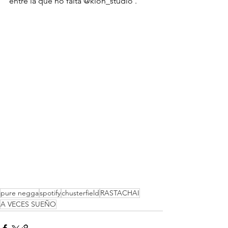
entre la que no falta 
@kion_studio
 .
pure negga
spotify
chusterfield
RASTACHAI
A VECES SUEÑO