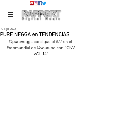
10 ago 2022
PURE NEGGA en TENDENCIAS
@purenegga
 consigue el 
#77
 en el 
#topmundial
 de 
@youtube
 con “CNV 
VOL.14”