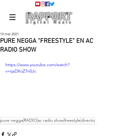
19 mar 2021
PURE NEGGA "FREESTYLE" EN AC
RADIO SHOW
https://www.youtube.com/watch?
v=qsDXoZ7n0Jc
pure negga
RADIO
ac radio show
freestyle
directo