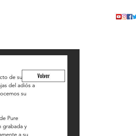
TACTO
Volver
cto de su 
jas del adiós a 
onocemos su 
 de Pure 
n grabada y 
amente a su 