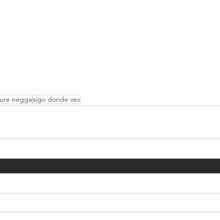
ure negga
sigo donde ves