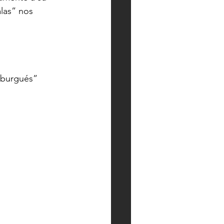
las” nos 
r burgués”