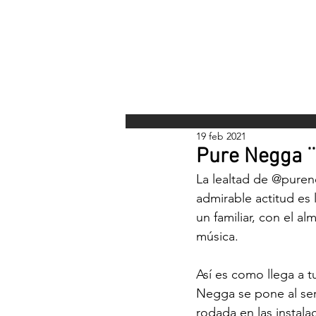
INICI
19 feb 2021
Pure Negga ¨
La lealtad de 
@puren
admirable actitud es 
un familiar, con el a
música.
Así es como llega a t
Negga se pone al ser
rodada en las instal