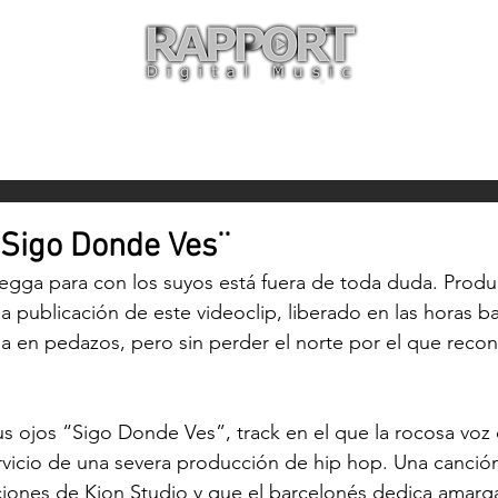
O
ARTISTAS
TIENDA
CON
Sigo Donde Ves¨
egga
 para con los suyos está fuera de toda duda. Produ
la publicación de este videoclip, liberado en las horas ba
lma en pedazos, pero sin perder el norte por el que rec
us ojos “Sigo Donde Ves”, track en el que la rocosa voz
vicio de una severa producción de hip hop. Una canció
aciones de Kion Studio y que el barcelonés dedica amarg