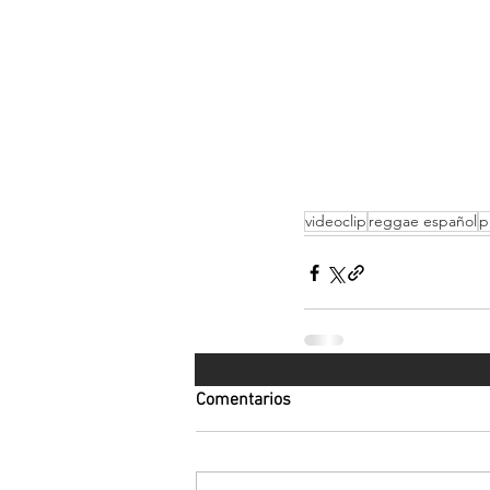
videoclip
reggae español
p
Comentarios