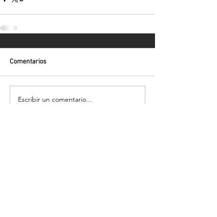
Comentarios
Escribir un comentario...
Volver
¡Suscríbete para recibir las últimas
novedades!
Enviar