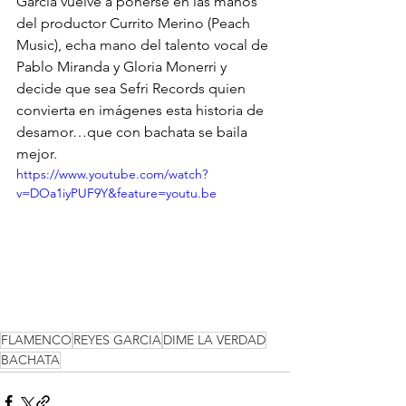
García vuelve a ponerse en las manos 
del productor Currito Merino (Peach 
Music), echa mano del talento vocal de 
Pablo Miranda y Gloria Monerri y 
decide que sea Sefri Records quien 
convierta en imágenes esta historia de 
desamor…que con bachata se baila 
mejor.
https://www.youtube.com/watch?
v=DOa1iyPUF9Y&feature=youtu.be
FLAMENCO
REYES GARCIA
DIME LA VERDAD
BACHATA