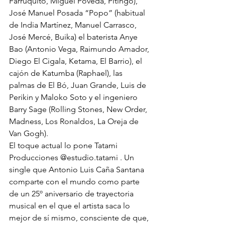
Farruquito, Miguel Poveda, Pitingo), 
José Manuel Posada “Popo” (habitual 
de India Martínez, Manuel Carrasco, 
José Mercé, Buika) el baterista Anye 
Bao (Antonio Vega, Raimundo Amador, 
Diego El Cigala, Ketama, El Barrio), el 
cajón de Katumba (Raphael), las 
palmas de El Bó, Juan Grande, Luis de 
Perikin y Maloko Soto y el ingeniero 
Barry Sage (Rolling Stones, New Order, 
Madness, Los Ronaldos, La Oreja de 
Van Gogh).
El toque actual lo pone Tatami 
Producciones 
@estudio.tatami
 . Un 
single que Antonio Luis Caña Santana 
comparte con el mundo como parte 
de un 25º aniversario de trayectoria 
musical en el que el artista saca lo 
mejor de sí mismo, consciente de que, 