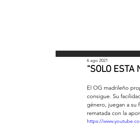
INICI
6 ago 2021
“SOLO ESTA 
El OG madrileño prop
consigue. Su facilida
género, juegan a su 
rematada con la apor
https://www.youtube.