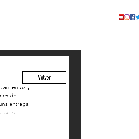
TACTO
Volver
nzamientos y 
nes del 
una entrega 
juarez