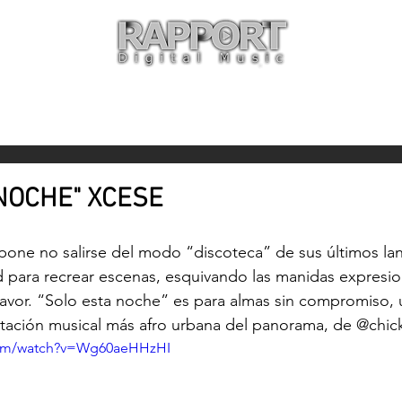
O
ARTISTAS
TIENDA
CON
NOCHE" XCESE
one no salirse del modo “discoteca” de sus últimos la
d para recrear escenas, esquivando las manidas expresio
favor. “Solo esta noche” es para almas sin compromiso, 
tación musical más afro urbana del panorama, de 
@chick
com/watch?v=Wg60aeHHzHI