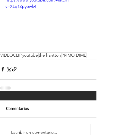
https://www.youtube.com/watch?
v=XLq1Zpyowk4
VIDEOCLIP
youtube
the hantton
PRIMO DIME
Comentarios
Escribir un comentario...