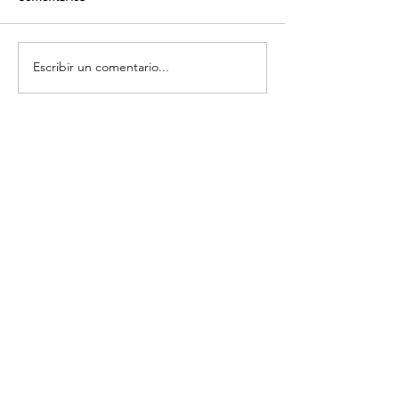
Escribir un comentario...
Volver
¡Suscríbete para recibir las últimas
novedades!
Enviar