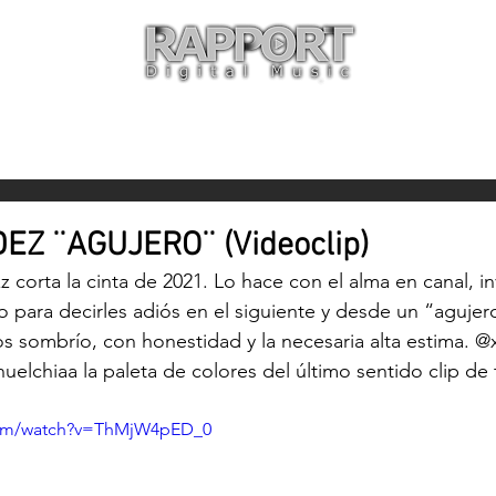
O
ARTISTAS
TIENDA
CON
EZ ¨AGUJERO¨ (Videoclip)
zz
 corta la cinta de 2021. Lo hace con el alma en canal, 
 para decirles adiós en el siguiente y desde un “agujer
 sombrío, con honestidad y la necesaria alta estima. 
@x
uelchiaa
 la paleta de colores del último sentido clip de 
com/watch?v=ThMjW4pED_0