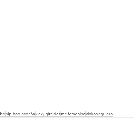
ube
hip hop españa
vicky giráldez
mc femenina
xinkoa
agujero