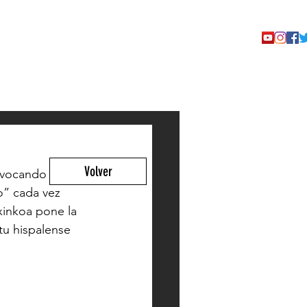
TACTO
Volver
invocando 
o” cada vez 
inkoa
 pone la 
tu hispalense 