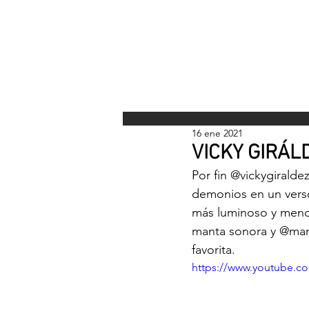
INICI
16 ene 2021
VICKY GIRÁLD
Por fin 
@vickygiralde
demonios en un verso
más luminoso y menos
manta sonora y 
@man
favorita.
https://www.youtube.