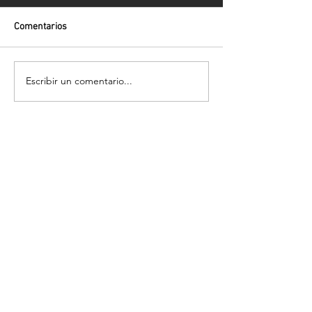
Comentarios
Escribir un comentario...
Volver
¡Suscríbete para recibir las últimas
novedades!
Enviar