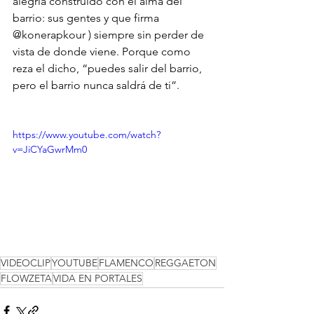
alegría construido con el alma del 
barrio: sus gentes y que firma 
@konerapkour
 ) siempre sin perder de 
vista de donde viene. Porque como 
reza el dicho, “puedes salir del barrio, 
pero el barrio nunca saldrá de ti”.
https://www.youtube.com/watch?
v=JiCYaGwrMm0
VIDEOCLIP
YOUTUBE
FLAMENCO
REGGAETON
FLOWZETA
VIDA EN PORTALES