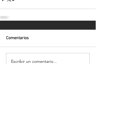
Comentarios
Escribir un comentario...
Volver
¡Suscríbete para recibir las últimas
novedades!
Enviar