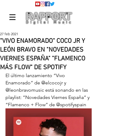
27 feb 2021
"VIVO ENAMORADO" COCO JR Y
LEÓN BRAVO EN "NOVEDADES
VIERNES ESPAÑA" "FLAMENCO
MÁS FLOW" DE SPOTIFY
El último lanzamiento “Vivo 
Enamorado” de 
@elcocojr
 y 
@leonbravomusic
 está sonando en las 
playlist: “Novedades Viernes España” y 
“Flamenco + Flow” de 
@spotifyspain